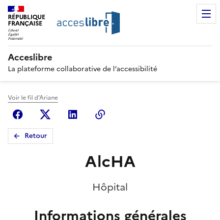
RÉPUBLIQUE
FRANÇAISE
Acceslibre
La plateforme collaborative de l’accessibilité
Voir le fil d'Ariane
Facebook
X (anciennement Twitter)
Linkedin
Copier le lien
Retour
AlcHA
Hôpital
Informations générales