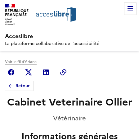
RÉPUBLIQUE
FRANÇAISE
Acceslibre
La plateforme collaborative de l’accessibilité
Voir le fil d'Ariane
Facebook
X (anciennement Twitter)
Linkedin
Copier le lien
Retour
Cabinet Veterinaire Ollier
Vétérinaire
Informations générales