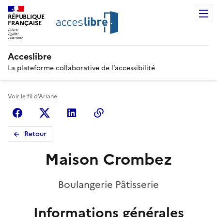
RÉPUBLIQUE
FRANÇAISE
Acceslibre
La plateforme collaborative de l’accessibilité
Voir le fil d'Ariane
Facebook
X (anciennement Twitter)
Linkedin
Copier le lien
Retour
Maison Crombez
Boulangerie Pâtisserie
Informations générales