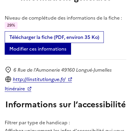
Niveau de complétude des informations de la fiche :
29%
Télécharger la fiche (PDF, environ 35 Ko)
Modifier ces informations
6 Rue de l'Aumonerie 49160 Longué-Jumelles
Adresse
Site internet
http://linstitutlongue.fr/
Itinéraire
Informations sur l’accessibilité
Filtrer par type de handicap :
Affichez uniquement les infos d'accessibilité qui vous