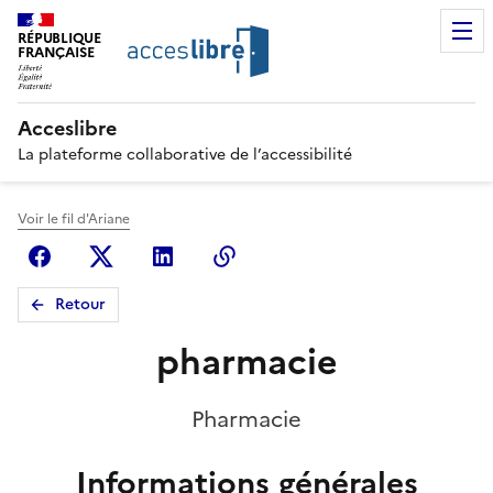
RÉPUBLIQUE
FRANÇAISE
Acceslibre
La plateforme collaborative de l’accessibilité
Voir le fil d'Ariane
Facebook
X (anciennement Twitter)
Linkedin
Copier le lien
Retour
pharmacie
Pharmacie
Informations générales