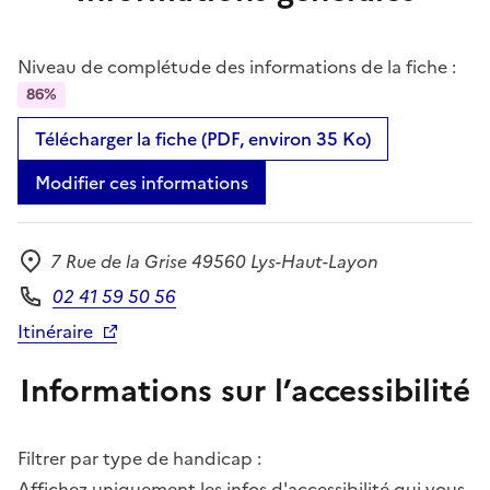
Niveau de complétude des informations de la fiche :
86%
Télécharger la fiche (PDF, environ 35 Ko)
Modifier ces informations
7 Rue de la Grise 49560 Lys-Haut-Layon
Adresse
02 41 59 50 56
Téléphone
Itinéraire
Informations sur l’accessibilité
Filtrer par type de handicap :
Affichez uniquement les infos d'accessibilité qui vous