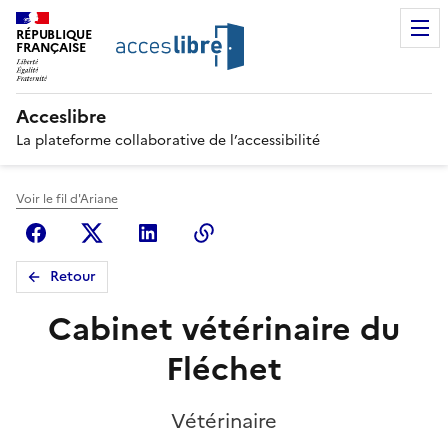
RÉPUBLIQUE
FRANÇAISE
Acceslibre
La plateforme collaborative de l’accessibilité
Voir le fil d'Ariane
Facebook
X (anciennement Twitter)
Linkedin
Copier le lien
Retour
Cabinet vétérinaire du
Fléchet
Vétérinaire