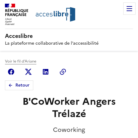
RÉPUBLIQUE
FRANÇAISE
Acceslibre
La plateforme collaborative de l’accessibilité
Voir le fil d'Ariane
Facebook
X (anciennement Twitter)
Linkedin
Copier le lien
Retour
B'CoWorker Angers
Trélazé
Coworking