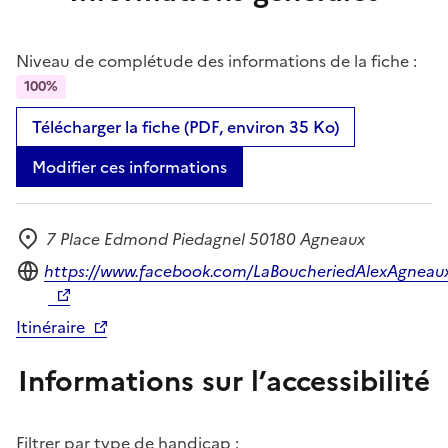
Niveau de complétude des informations de la fiche :
100%
Télécharger la fiche (PDF, environ 35 Ko)
Modifier ces informations
7 Place Edmond Piedagnel 50180 Agneaux
Adresse
Site internet
https://www.facebook.com/LaBoucheriedAlexAgneau
Itinéraire
Informations sur l’accessibilité
Filtrer par type de handicap :