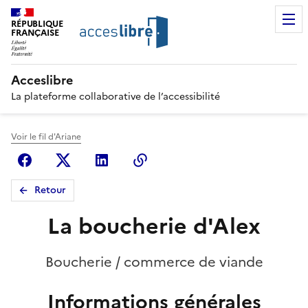
RÉPUBLIQUE
FRANÇAISE
Acceslibre
La plateforme collaborative de l’accessibilité
Voir le fil d'Ariane
Facebook
X (anciennement Twitter)
Linkedin
Copier le lien
Retour
La boucherie d'Alex
Boucherie / commerce de viande
Informations générales