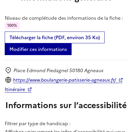
Niveau de complétude des informations de la fiche :
100%
Télécharger la fiche (PDF, environ 35 Ko)
Modifier ces informations
Place Edmond Piedagnel 50180 Agneaux
Adresse
Site internet
https://www.boulangerie-patisserie-agneaux.fr/
Itinéraire
Informations sur l’accessibilité
Filtrer par type de handicap :
Affichez uniquement les infos d'accessibilité qui vous