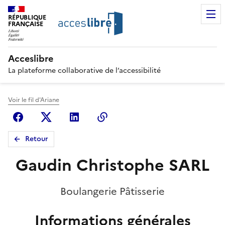
RÉPUBLIQUE
FRANÇAISE
Acceslibre
La plateforme collaborative de l’accessibilité
Voir le fil d'Ariane
Facebook
X (anciennement Twitter)
Linkedin
Copier le lien
Retour
Gaudin Christophe SARL
Boulangerie Pâtisserie
Informations générales