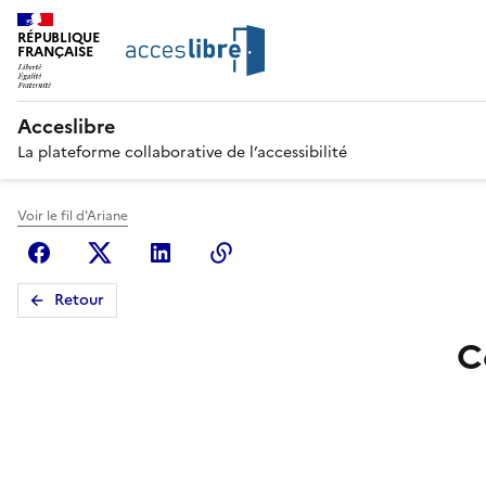
RÉPUBLIQUE
FRANÇAISE
Acceslibre
La plateforme collaborative de l’accessibilité
Voir le fil d'Ariane
Facebook
X (anciennement Twitter)
Linkedin
Copier le lien
Retour
C