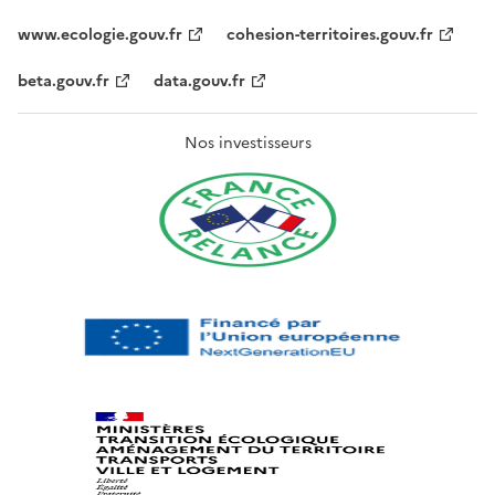
www.ecologie.gouv.fr
cohesion-territoires.gouv.fr
beta.gouv.fr
data.gouv.fr
Nos investisseurs