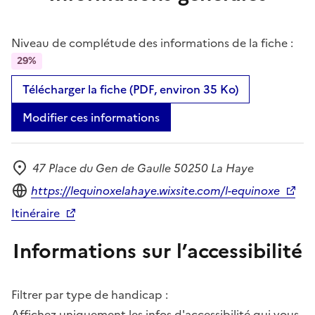
Niveau de complétude des informations de la fiche :
29%
Télécharger la fiche (PDF, environ 35 Ko)
Modifier ces informations
47 Place du Gen de Gaulle 50250 La Haye
Adresse
Site internet
https://lequinoxelahaye.wixsite.com/l-equinoxe
Itinéraire
Informations sur l’accessibilité
Filtrer par type de handicap :
Affichez uniquement les infos d'accessibilité qui vous