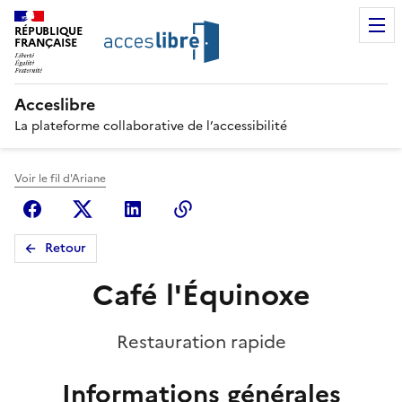
RÉPUBLIQUE
FRANÇAISE
Acceslibre
La plateforme collaborative de l’accessibilité
Voir le fil d'Ariane
Facebook
X (anciennement Twitter)
Linkedin
Copier le lien
Retour
Café l'Équinoxe
Restauration rapide
Informations générales