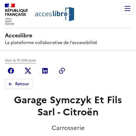
RÉPUBLIQUE
FRANÇAISE
Acceslibre
La plateforme collaborative de l’accessibilité
Voir le fil d'Ariane
Facebook
X (anciennement Twitter)
Linkedin
Copier le lien
Retour
Garage Symczyk Et Fils
Sarl - Citroën
Carrosserie