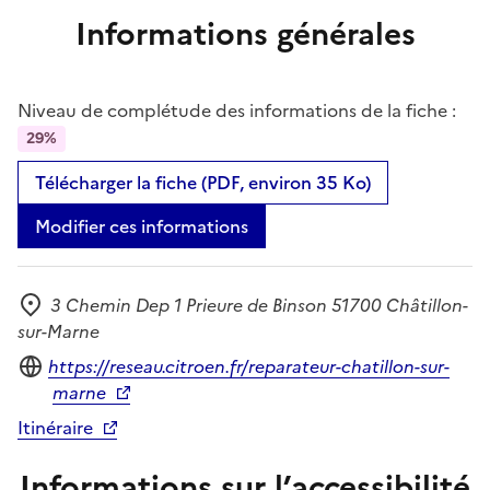
Informations générales
Niveau de complétude des informations de la fiche :
29%
Télécharger la fiche (PDF, environ 35 Ko)
Modifier ces informations
3 Chemin Dep 1 Prieure de Binson 51700 Châtillon-
Adresse
sur-Marne
Site internet
https://reseau.citroen.fr/reparateur-chatillon-sur-
marne
Itinéraire
Informations sur l’accessibilité