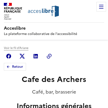
RÉPUBLIQUE
FRANÇAISE
Acceslibre
La plateforme collaborative de l’accessibilité
Voir le fil d'Ariane
Facebook
X (anciennement Twitter)
Linkedin
Copier le lien
Retour
Cafe des Archers
Café, bar, brasserie
Informations générales