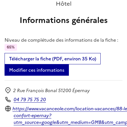
Hôtel
Informations générales
Niveau de complétude des informations de la fiche :
65%
Télécharger la fiche (PDF, environ 35 Ko)
Modifier ces informations
2 Rue François Bonal 51200 Épernay
Adresse
04 79 75 75 20
Téléphone
Site internet
https://www.vacanceole.com/location-vacances/88-l
confort-epernay?
utm_source=google&utm_medium=GMB&utm_campa