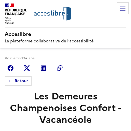
RÉPUBLIQUE
FRANÇAISE
Acceslibre
La plateforme collaborative de l’accessibilité
Voir le fil d'Ariane
Facebook
X (anciennement Twitter)
Linkedin
Copier le lien
Retour
Les Demeures
Champenoises Confort -
Vacancéole