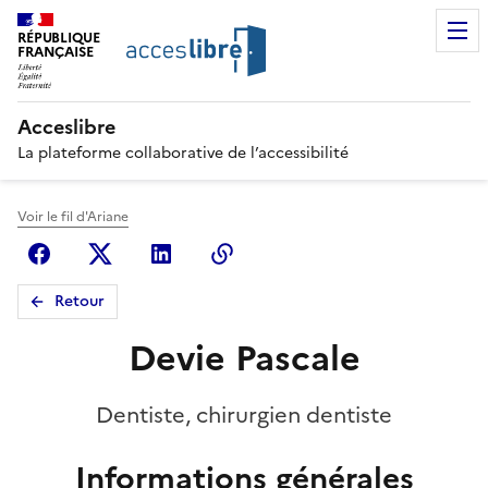
RÉPUBLIQUE
FRANÇAISE
Acceslibre
La plateforme collaborative de l’accessibilité
Voir le fil d'Ariane
Facebook
X (anciennement Twitter)
Linkedin
Copier le lien
Retour
Devie Pascale
Dentiste, chirurgien dentiste
Informations générales