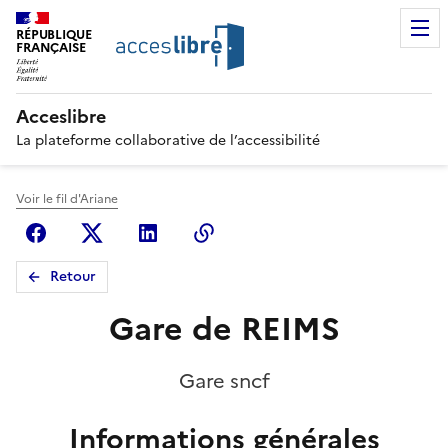
RÉPUBLIQUE
FRANÇAISE
Acceslibre
La plateforme collaborative de l’accessibilité
Voir le fil d'Ariane
Facebook
X (anciennement Twitter)
Linkedin
Copier le lien
Retour
Gare de REIMS
Gare sncf
Informations générales