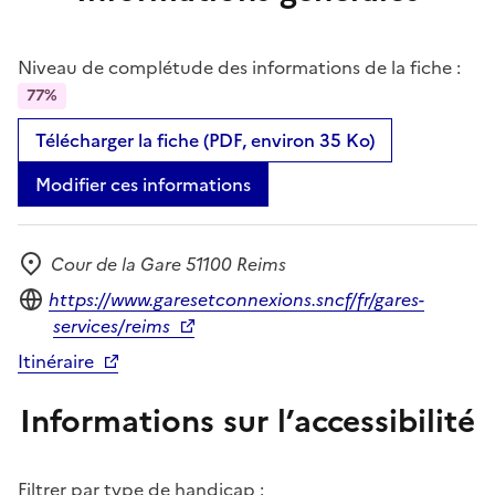
Niveau de complétude des informations de la fiche :
77%
Télécharger la fiche (PDF, environ 35 Ko)
Modifier ces informations
Cour de la Gare 51100 Reims
Adresse
Site internet
https://www.garesetconnexions.sncf/fr/gares-
services/reims
Itinéraire
Informations sur l’accessibilité
Filtrer par type de handicap :