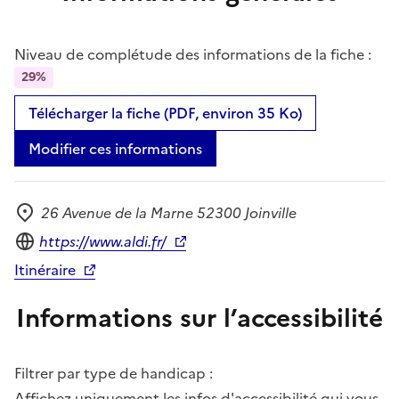
Niveau de complétude des informations de la fiche :
29%
Télécharger la fiche (PDF, environ 35 Ko)
Modifier ces informations
26 Avenue de la Marne 52300 Joinville
Adresse
Site internet
https://www.aldi.fr/
Itinéraire
Informations sur l’accessibilité
Filtrer par type de handicap :
Affichez uniquement les infos d'accessibilité qui vous