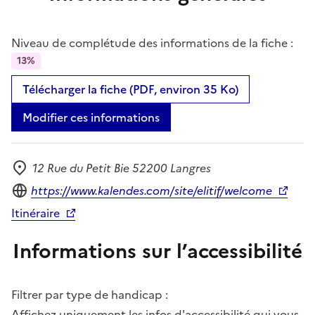
Niveau de complétude des informations de la fiche :
13%
Télécharger la fiche (PDF, environ 35 Ko)
Modifier ces informations
12 Rue du Petit Bie 52200 Langres
Adresse
Site internet
https://www.kalendes.com/site/elitif/welcome
Itinéraire
Informations sur l’accessibilité
Filtrer par type de handicap :
Affichez uniquement les infos d'accessibilité qui vous