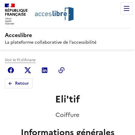
RÉPUBLIQUE
FRANÇAISE
Acceslibre
La plateforme collaborative de l’accessibilité
Voir le fil d'Ariane
Facebook
X (anciennement Twitter)
Linkedin
Copier le lien
Retour
Eli'tif
Coiffure
Informations générales