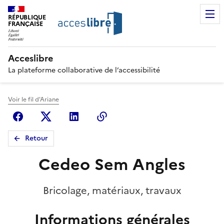
RÉPUBLIQUE
FRANÇAISE
Acceslibre
La plateforme collaborative de l’accessibilité
Voir le fil d'Ariane
Facebook
X (anciennement Twitter)
Linkedin
Copier le lien
Retour
Cedeo Sem Angles
Bricolage, matériaux, travaux
Informations générales