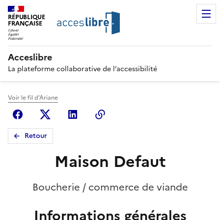
RÉPUBLIQUE
FRANÇAISE
Acceslibre
La plateforme collaborative de l’accessibilité
Voir le fil d'Ariane
Facebook
X (anciennement Twitter)
Linkedin
Copier le lien
Retour
Maison Defaut
Boucherie / commerce de viande
Informations générales