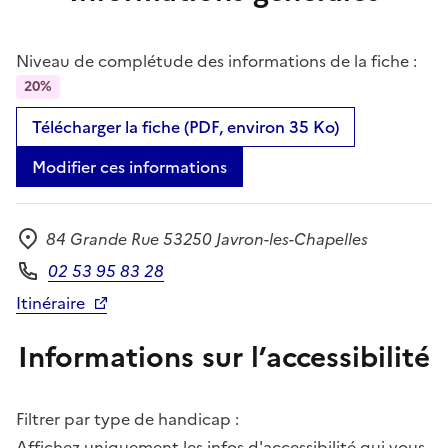
Niveau de complétude des informations de la fiche :
20%
Télécharger la fiche (PDF, environ 35 Ko)
Modifier ces informations
84 Grande Rue 53250 Javron-les-Chapelles
Adresse
02 53 95 83 28
Téléphone
Itinéraire
Informations sur l’accessibilité
Filtrer par type de handicap :
Affichez uniquement les infos d'accessibilité qui vous