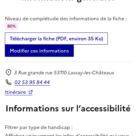
Niveau de complétude des informations de la fiche :
80%
Télécharger la fiche (PDF, environ 35 Ko)
Modifier ces informations
3 Rue grande rue 53110 Lassay-les-Châteaux
Adresse
02 53 95 84 44
Téléphone
Itinéraire
Informations sur l’accessibilité
Filtrer par type de handicap :
Affichez uniquement les infos d'accessibilité qui vous