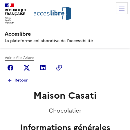
RÉPUBLIQUE
FRANÇAISE
Acceslibre
La plateforme collaborative de l’accessibilité
Voir le fil d'Ariane
Facebook
X (anciennement Twitter)
Linkedin
Copier le lien
Retour
Maison Casati
Chocolatier
Informations générales