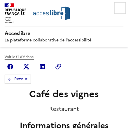
RÉPUBLIQUE
FRANÇAISE
Acceslibre
La plateforme collaborative de l’accessibilité
Voir le fil d'Ariane
Facebook
X (anciennement Twitter)
Linkedin
Copier le lien
Retour
Café des vignes
Restaurant
Informations générales