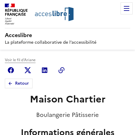
RÉPUBLIQUE
FRANÇAISE
Acceslibre
La plateforme collaborative de l’accessibilité
Voir le fil d'Ariane
Facebook
X (anciennement Twitter)
Linkedin
Copier le lien
Retour
Maison Chartier
Boulangerie Pâtisserie
Informations générales