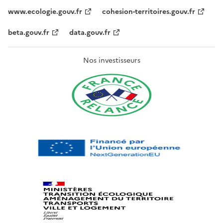
www.ecologie.gouv.fr
cohesion-territoires.gouv.fr
beta.gouv.fr
data.gouv.fr
Nos investisseurs