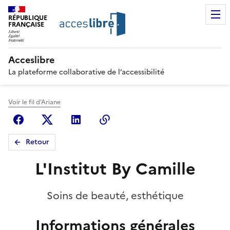
RÉPUBLIQUE
FRANÇAISE
Acceslibre
La plateforme collaborative de l’accessibilité
Voir le fil d'Ariane
Facebook
X (anciennement Twitter)
Linkedin
Copier le lien
Retour
L'Institut By Camille
Soins de beauté, esthétique
Informations générales