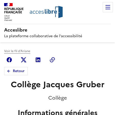
RÉPUBLIQUE
FRANÇAISE
Acceslibre
La plateforme collaborative de l’accessibilité
Voir le fil d'Ariane
Facebook
X (anciennement Twitter)
Linkedin
Copier le lien
Retour
Collège Jacques Gruber
Collège
Informations générales