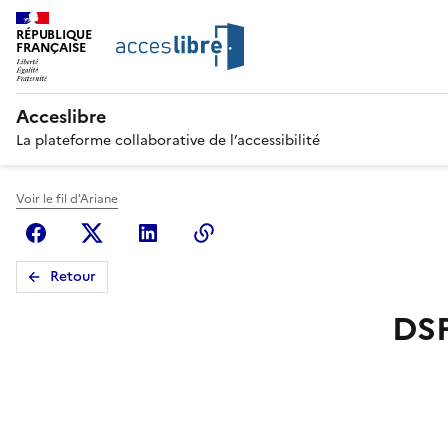
RÉPUBLIQUE
FRANÇAISE
Acceslibre
La plateforme collaborative de l’accessibilité
Voir le fil d'Ariane
Facebook
X (anciennement Twitter)
Linkedin
Copier le lien
Retour
DSP