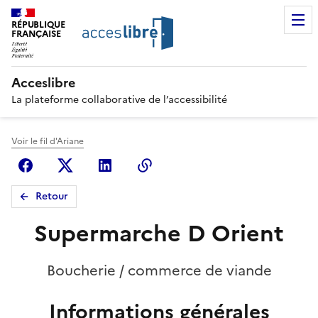
RÉPUBLIQUE
FRANÇAISE
Acceslibre
La plateforme collaborative de l’accessibilité
Voir le fil d'Ariane
Facebook
X (anciennement Twitter)
Linkedin
Copier le lien
Retour
Supermarche D Orient
Boucherie / commerce de viande
Informations générales