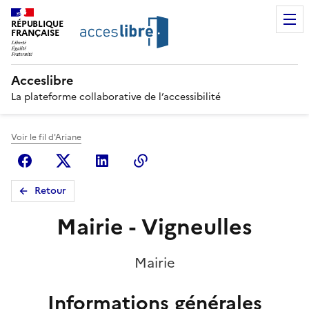
RÉPUBLIQUE
FRANÇAISE
Acceslibre
La plateforme collaborative de l’accessibilité
Voir le fil d'Ariane
Facebook
X (anciennement Twitter)
Linkedin
Copier le lien
Retour
Mairie - Vigneulles
Mairie
Informations générales