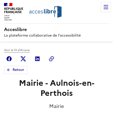
RÉPUBLIQUE
FRANÇAISE
Acceslibre
La plateforme collaborative de l’accessibilité
Voir le fil d'Ariane
Facebook
X (anciennement Twitter)
Linkedin
Copier le lien
Retour
Mairie - Aulnois-en-
Perthois
Mairie