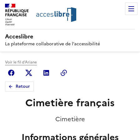
RÉPUBLIQUE
FRANÇAISE
Acceslibre
La plateforme collaborative de l’accessibilité
Voir le fil d'Ariane
Facebook
X (anciennement Twitter)
Linkedin
Copier le lien
Retour
Cimetière français
Cimetière
Informations générales