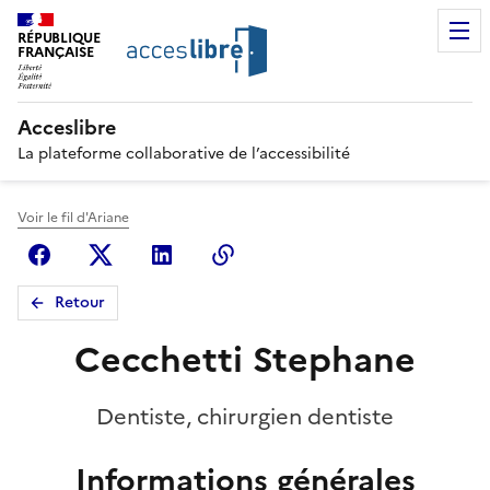
RÉPUBLIQUE
FRANÇAISE
Acceslibre
La plateforme collaborative de l’accessibilité
Voir le fil d'Ariane
Facebook
X (anciennement Twitter)
Linkedin
Copier le lien
Retour
Cecchetti Stephane
Dentiste, chirurgien dentiste
Informations générales