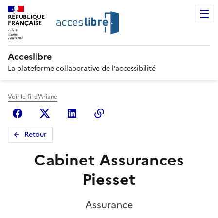
RÉPUBLIQUE
FRANÇAISE
Acceslibre
La plateforme collaborative de l’accessibilité
Voir le fil d'Ariane
Facebook
X (anciennement Twitter)
Linkedin
Copier le lien
Retour
Cabinet Assurances
Piesset
Assurance