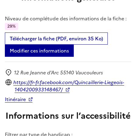
Niveau de complétude des informations de la fiche :
29%
Télécharger la fiche (PDF, environ 35 Ko)
Modifier ces informations
12 Rue Jeanne d'Arc 55140 Vaucouleurs
Adresse
Site internet
https://fr-fr.facebook.com/Quincaillerie-Liegeois-
1404200933148467/
Itinéraire
Informations sur l’accessibilité
Filtrer par type de handicap :