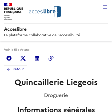
RÉPUBLIQUE
FRANÇAISE
Acceslibre
La plateforme collaborative de l’accessibilité
Voir le fil d'Ariane
Facebook
X (anciennement Twitter)
Linkedin
Copier le lien
Retour
Quincaillerie Liegeois
Droguerie
Informations générales