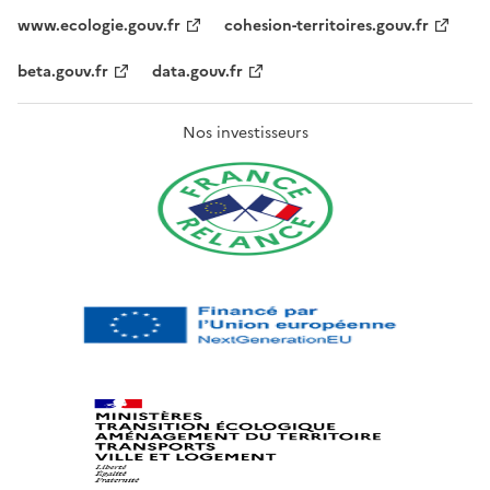
www.ecologie.gouv.fr
cohesion-territoires.gouv.fr
beta.gouv.fr
data.gouv.fr
Nos investisseurs