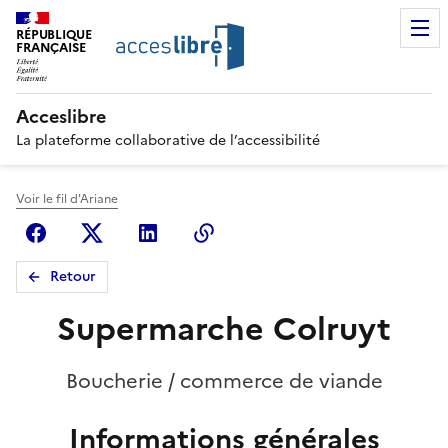
RÉPUBLIQUE
FRANÇAISE
Acceslibre
La plateforme collaborative de l’accessibilité
Voir le fil d'Ariane
Facebook
X (anciennement Twitter)
Linkedin
Copier le lien
Retour
Supermarche Colruyt
Boucherie / commerce de viande
Informations générales