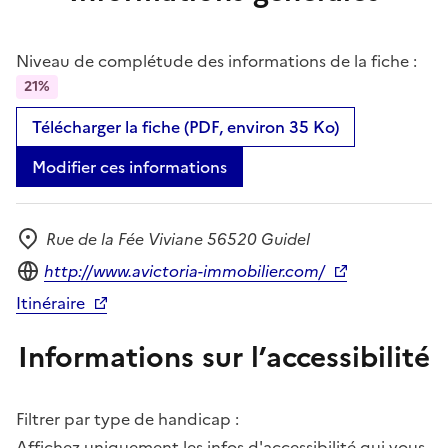
Niveau de complétude des informations de la fiche :
21%
Télécharger la fiche (PDF, environ 35 Ko)
Modifier ces informations
Rue de la Fée Viviane 56520 Guidel
Adresse
Site internet
http://www.avictoria-immobilier.com/
Itinéraire
Informations sur l’accessibilité
Filtrer par type de handicap :
Affichez uniquement les infos d'accessibilité qui vous