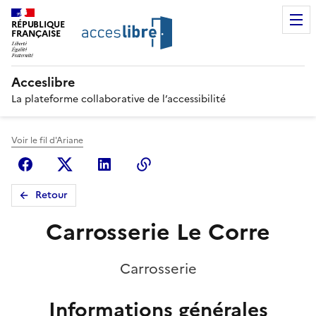
RÉPUBLIQUE
FRANÇAISE
Acceslibre
La plateforme collaborative de l’accessibilité
Voir le fil d'Ariane
Facebook
X (anciennement Twitter)
Linkedin
Copier le lien
Retour
Carrosserie Le Corre
Carrosserie
Informations générales