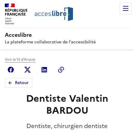
RÉPUBLIQUE
FRANÇAISE
Acceslibre
La plateforme collaborative de l’accessibilité
Voir le fil d'Ariane
Facebook
X (anciennement Twitter)
Linkedin
Copier le lien
Retour
Dentiste Valentin
BARDOU
Dentiste, chirurgien dentiste