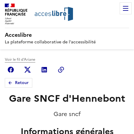
RÉPUBLIQUE
FRANÇAISE
Acceslibre
La plateforme collaborative de l’accessibilité
Voir le fil d'Ariane
Facebook
X (anciennement Twitter)
Linkedin
Copier le lien
Retour
Gare SNCF d'Hennebont
Gare sncf
Informations générales