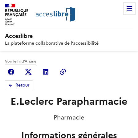
RÉPUBLIQUE
FRANÇAISE
Acceslibre
La plateforme collaborative de l’accessibilité
Voir le fil d'Ariane
Facebook
X (anciennement Twitter)
Linkedin
Copier le lien
Retour
E.Leclerc Parapharmacie
Pharmacie
Informations générales