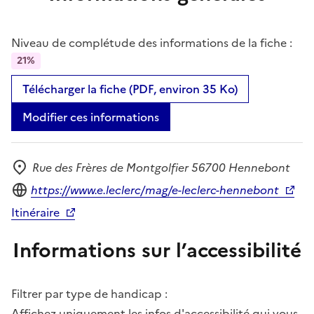
Niveau de complétude des informations de la fiche :
21%
Télécharger la fiche (PDF, environ 35 Ko)
Modifier ces informations
Rue des Frères de Montgolfier 56700 Hennebont
Adresse
Site internet
https://www.e.leclerc/mag/e-leclerc-hennebont
Itinéraire
Informations sur l’accessibilité
Filtrer par type de handicap :
Affichez uniquement les infos d'accessibilité qui vous