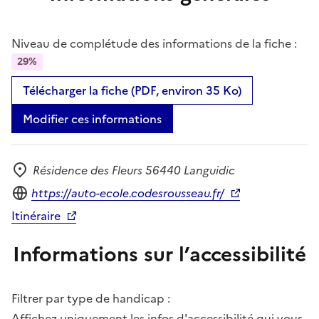
Niveau de complétude des informations de la fiche :
29%
Télécharger la fiche (PDF, environ 35 Ko)
Modifier ces informations
Résidence des Fleurs 56440 Languidic
Adresse
Site internet
https://auto-ecole.codesrousseau.fr/
Itinéraire
Informations sur l’accessibilité
Filtrer par type de handicap :
Affichez uniquement les infos d'accessibilité qui vous