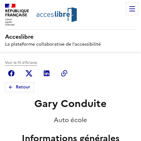
RÉPUBLIQUE
FRANÇAISE
Acceslibre
La plateforme collaborative de l’accessibilité
Voir le fil d'Ariane
Facebook
X (anciennement Twitter)
Linkedin
Copier le lien
Retour
Gary Conduite
Auto école
Informations générales