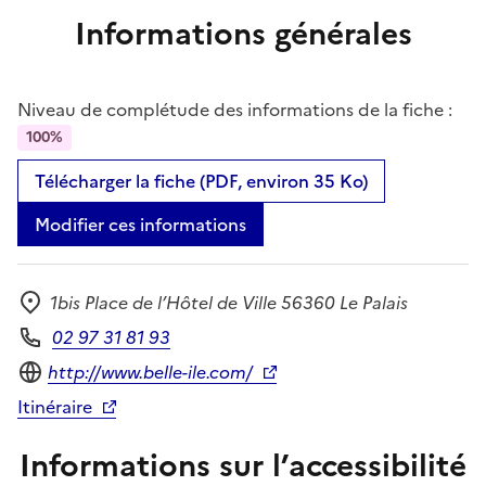
Informations générales
Niveau de complétude des informations de la fiche :
100%
Télécharger la fiche (PDF, environ 35 Ko)
Modifier ces informations
1bis Place de l’Hôtel de Ville 56360 Le Palais
Adresse
02 97 31 81 93
Téléphone
Site internet
http://www.belle-ile.com/
Itinéraire
Informations sur l’accessibilité