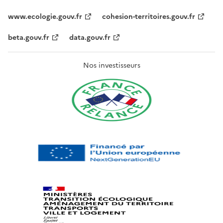
www.ecologie.gouv.fr
cohesion-territoires.gouv.fr
beta.gouv.fr
data.gouv.fr
Nos investisseurs