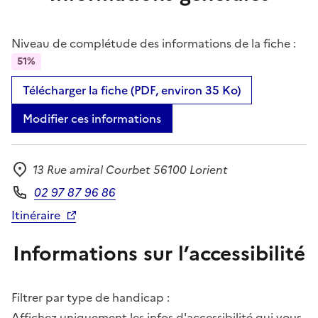
Niveau de complétude des informations de la fiche :
51%
Télécharger la fiche (PDF, environ 35 Ko)
Modifier ces informations
13 Rue amiral Courbet 56100 Lorient
Adresse
02 97 87 96 86
Téléphone
Itinéraire
Informations sur l’accessibilité
Filtrer par type de handicap :
Affichez uniquement les infos d'accessibilité qui vous