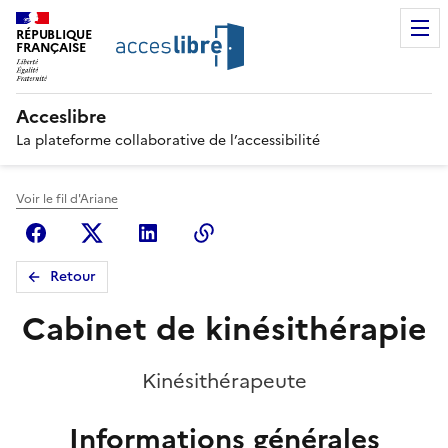
RÉPUBLIQUE
FRANÇAISE
Acceslibre
La plateforme collaborative de l’accessibilité
Voir le fil d'Ariane
Facebook
X (anciennement Twitter)
Linkedin
Copier le lien
Retour
Cabinet de kinésithérapie
Kinésithérapeute
Informations générales