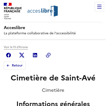
RÉPUBLIQUE
FRANÇAISE
Acceslibre
La plateforme collaborative de l’accessibilité
Voir le fil d'Ariane
Facebook
X (anciennement Twitter)
Linkedin
Copier le lien
Retour
Cimetière de Saint-Avé
Cimetière
Informations générales