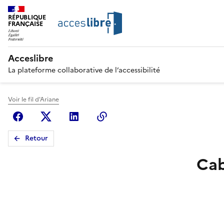
RÉPUBLIQUE
FRANÇAISE
Acceslibre
La plateforme collaborative de l’accessibilité
Voir le fil d'Ariane
Facebook
X (anciennement Twitter)
Linkedin
Copier le lien
Retour
Cab