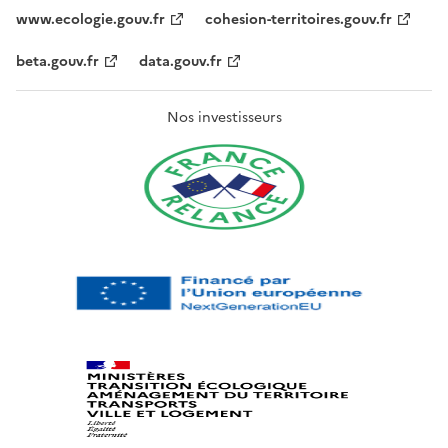
www.ecologie.gouv.fr
cohesion-territoires.gouv.fr
beta.gouv.fr
data.gouv.fr
Nos investisseurs