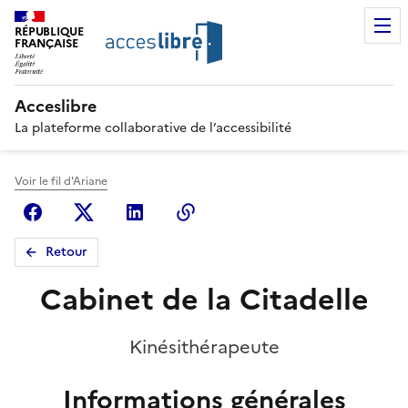
RÉPUBLIQUE
FRANÇAISE
Acceslibre
La plateforme collaborative de l’accessibilité
Voir le fil d'Ariane
Facebook
X (anciennement Twitter)
Linkedin
Copier le lien
Retour
Cabinet de la Citadelle
Kinésithérapeute
Informations générales