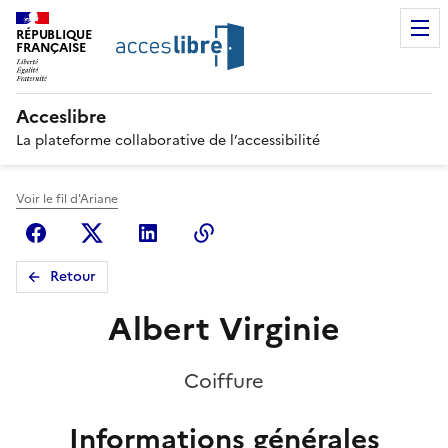
RÉPUBLIQUE
FRANÇAISE
Acceslibre
La plateforme collaborative de l’accessibilité
Voir le fil d'Ariane
Facebook
X (anciennement Twitter)
Linkedin
Copier le lien
Retour
Albert Virginie
Coiffure
Informations générales