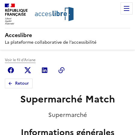
RÉPUBLIQUE
FRANÇAISE
Acceslibre
La plateforme collaborative de l’accessibilité
Voir le fil d'Ariane
Facebook
X (anciennement Twitter)
Linkedin
Copier le lien
Retour
Supermarché Match
Supermarché
Informations générales