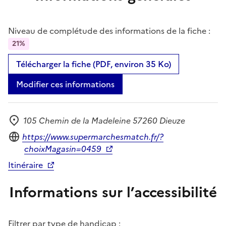
Niveau de complétude des informations de la fiche :
21%
Télécharger la fiche (PDF, environ 35 Ko)
Modifier ces informations
105 Chemin de la Madeleine 57260 Dieuze
Adresse
Site internet
https://www.supermarchesmatch.fr/?
choixMagasin=0459
Itinéraire
Informations sur l’accessibilité
Filtrer par type de handicap :