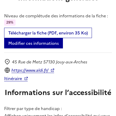
Niveau de complétude des informations de la fiche :
29%
Télécharger la fiche (PDF, environ 35 Ko)
Modifier ces informations
45 Rue de Metz 57130 Jouy-aux-Arches
Adresse
Site internet
https://www.aldi.fr/
Itinéraire
Informations sur l’accessibilité
Filtrer par type de handicap :
Affichez uniquement les infos d'accessibilité qui vous