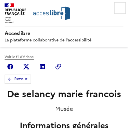
RÉPUBLIQUE
FRANÇAISE
Acceslibre
La plateforme collaborative de l’accessibilité
Voir le fil d'Ariane
Facebook
X (anciennement Twitter)
Linkedin
Copier le lien
Retour
De selancy marie francois
Musée
Informations générales